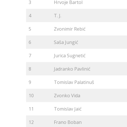
3
Hrvoje Bartol
4
T. J.
5
Zvonimir Rebić
6
Saša Jungić
7
Jurica Sugnetić
8
Jadranko Pavlinić
9
Tomislav Palatinuš
10
Zvonko Vida
11
Tomislav Jaić
12
Frano Boban