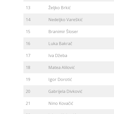
13
Željko Brkić
14
Nedeljko Vareškić
15
Branimir Šloser
16
Luka Bakrač
17
Iva Džeba
18
Matea Alilović
19
Igor Dorotić
20
Gabrijela Divković
21
Nino Kovačić