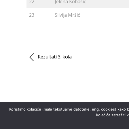
22
Jelena Kobasić
23
Silvija Mršić
Rezultati 3. kola
Koristimo kolačiće (male tekstualne datoteke, eng. cookies) kako b
kolačića zatražiti