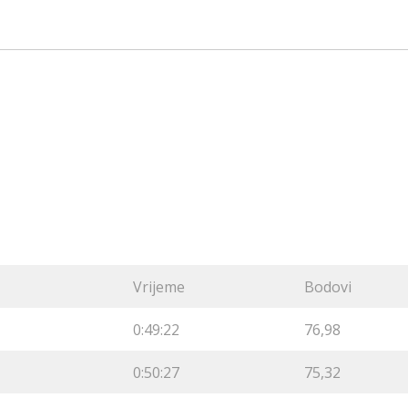
Vrijeme
Bodovi
0:49:22
76,98
0:50:27
75,32