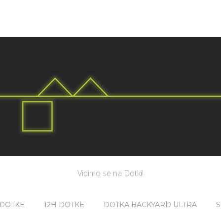
Vidimo se na Dotki!
 DOTKE
12H DOTKE
DOTKA BACKYARD ULTRA
S