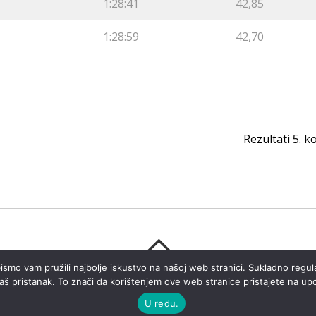
1:28:41
42,85
1:28:59
42,70
Rezultati 5. k
ismo vam pružili najbolje iskustvo na našoj web stranici. Sukladno regul
 vaš pristanak. To znači da korištenjem ove web stranice pristajete na up
©
Noćna liga Dotka
2026
U redu.