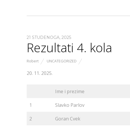
21 STUDENOGA, 2025
Rezultati 4. kola
Robert
UNCATEGORIZED
20. 11. 2025.
Ime i prezime
1
Slavko Parlov
2
Goran Cvek