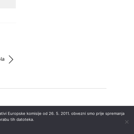
ola
ativi Europske komisije od 26. 5. 2011. obvezni smo prije spremanja
orabu tih datoteka.