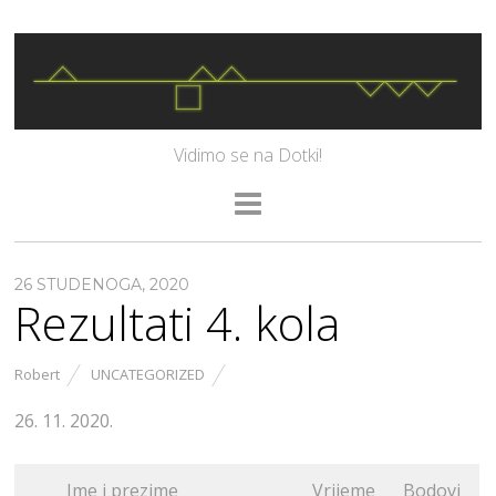
Vidimo se na Dotki!
26 STUDENOGA, 2020
Rezultati 4. kola
Robert
UNCATEGORIZED
26. 11. 2020.
Ime i prezime
Vrijeme
Bodovi