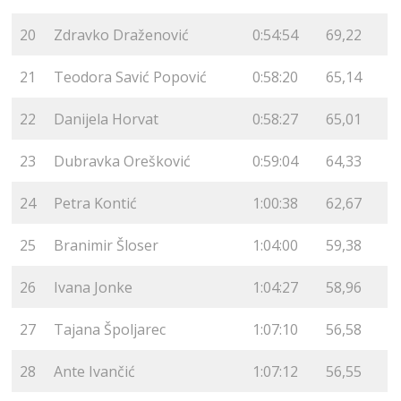
20
Zdravko Draženović
0:54:54
69,22
21
Teodora Savić Popović
0:58:20
65,14
22
Danijela Horvat
0:58:27
65,01
23
Dubravka Orešković
0:59:04
64,33
24
Petra Kontić
1:00:38
62,67
25
Branimir Šloser
1:04:00
59,38
26
Ivana Jonke
1:04:27
58,96
27
Tajana Špoljarec
1:07:10
56,58
28
Ante Ivančić
1:07:12
56,55