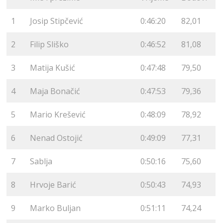
1
Josip Stipčević
0:46:20
82,01
2
Filip Sliško
0:46:52
81,08
3
Matija Kušić
0:47:48
79,50
4
Maja Bonačić
0:47:53
79,36
5
Mario Krešević
0:48:09
78,92
6
Nenad Ostojić
0:49:09
77,31
7
Sablja
0:50:16
75,60
8
Hrvoje Barić
0:50:43
74,93
9
Marko Buljan
0:51:11
74,24