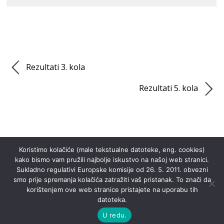
Rezultati 3. kola
Rezultati 5. kola
Koristimo kolačiće (male tekstualne datoteke, eng. cookies)
kako bismo vam pružili najbolje iskustvo na našoj web stranici.
Sukladno regulativi Europske komisije od 26. 5. 2011. obvezni
smo prije spremanja kolačića zatražiti vaš pristanak. To znači da
korištenjem ove web stranice pristajete na uporabu tih
datoteka.
©
Noćna liga Dotka
2026
U redu.