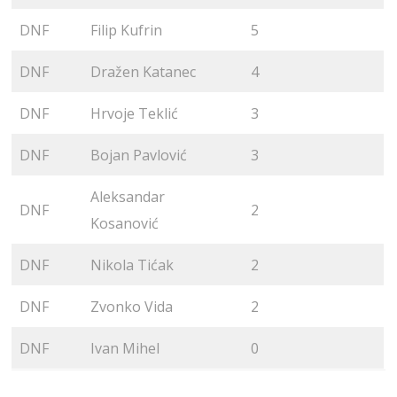
DNF
Filip Kufrin
5
DNF
Dražen Katanec
4
DNF
Hrvoje Teklić
3
DNF
Bojan Pavlović
3
Aleksandar
DNF
2
Kosanović
DNF
Nikola Tićak
2
DNF
Zvonko Vida
2
DNF
Ivan Mihel
0