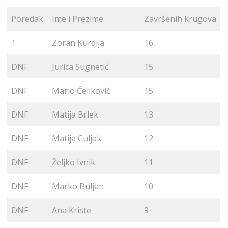
Poredak
Ime i Prezime
Završenih krugova
1
Zoran Kurdija
16
DNF
Jurica Sugnetić
15
DNF
Mario Čeliković
15
DNF
Matija Brlek
13
DNF
Matija Culjak
12
DNF
Željko Ivnik
11
DNF
Marko Buljan
10
DNF
Ana Kriste
9