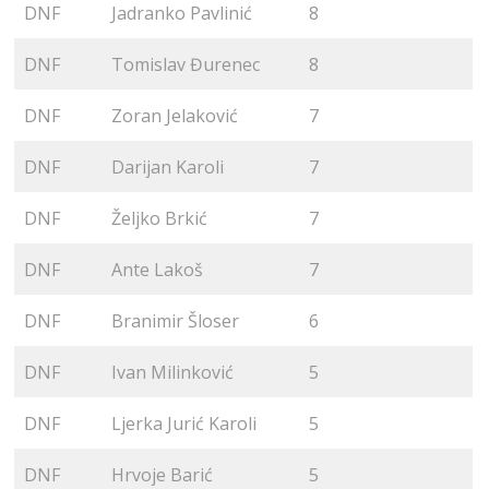
DNF
Jadranko Pavlinić
8
DNF
Tomislav Đurenec
8
DNF
Zoran Jelaković
7
DNF
Darijan Karoli
7
DNF
Željko Brkić
7
DNF
Ante Lakoš
7
DNF
Branimir Šloser
6
DNF
Ivan Milinković
5
DNF
Ljerka Jurić Karoli
5
DNF
Hrvoje Barić
5